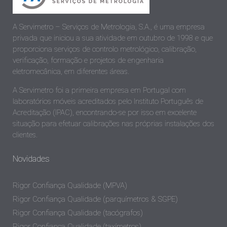
A Servimetro – Serviços de Metrologia, S.A., é uma empresa
privada que iniciou a sua atividade em outubro de 1998 e que
proporciona serviços de controlo metrológico, calibração,
verificação, formação e projetos de engenharia
eletromecânica, em diferentes áreas.
A Servimetro foi a primeira empresa em Portugal com
laboratórios móveis acreditados pelo Instituto Português de
Acreditação (IPAC), encontrando-se por isso em excelente
situação para efetuar calibrações nas próprias instalações dos
clientes.
Novidades
Rigor Confiança Qualidade (MPVA)
Rigor Confiança Qualidade (parquímetros & SGPE)
Rigor Confiança Qualidade (tacógrafos)
Rigor Confiança Qualidade (taxímetros)