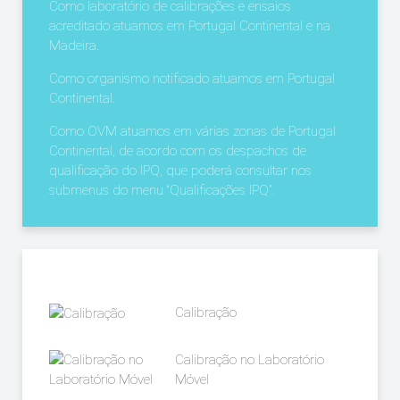
Como laboratório de calibrações e ensaios
acreditado atuamos em Portugal Continental e na
Madeira.
Como organismo notificado atuamos em Portugal
Continental.
Como OVM atuamos em várias zonas de Portugal
Continental, de acordo com os despachos de
qualificação do IPQ, que poderá consultar nos
submenus do menu “Qualificações IPQ”.
Calibração
Calibração no Laboratório
Móvel