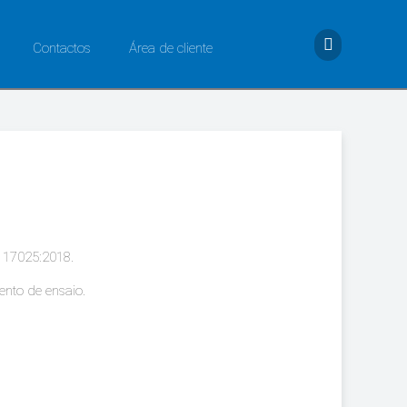
Contactos
Área de cliente
C 17025:2018.
mento de ensaio.