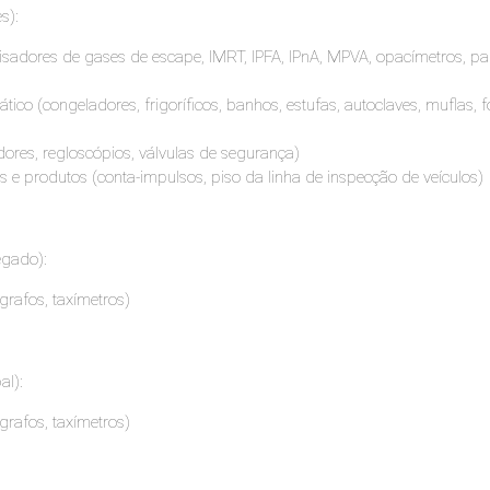
s):
alisadores de gases de escape, IMRT, IPFA, IPnA, MPVA, opacímetros, 
tico (congeladores, frigoríficos, banhos, estufas, autoclaves, muflas,
res, regloscópios, válvulas de segurança)
s e produtos (conta-impulsos, piso da linha de inspecção de veículos)
egado):
grafos, taxímetros)
al):
grafos, taxímetros)